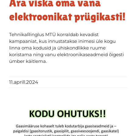
Ära viska oma vana
elektroonikat prügikasti!
TehnikaRinglus MTÜ korraldab kevadist
kampaaniat, kus innustatakse inimesi üle kogu
linna oma kodusid ja ühiskondlikke ruume
koristama ning vanu elektroonikaseadmeid õigesti
ümber käitlema.
11.aprill.2024