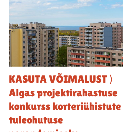
KASUTA VÕIMALUST ⟩
Algas projektirahastuse
konkurss korteriühistute
tuleohutuse