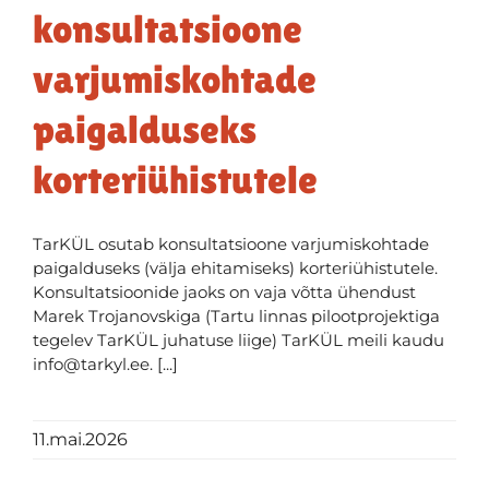
konsultatsioone
varjumiskohtade
paigalduseks
korteriühistutele
TarKÜL osutab konsultatsioone varjumiskohtade
paigalduseks (välja ehitamiseks) korteriühistutele.
Konsultatsioonide jaoks on vaja võtta ühendust
Marek Trojanovskiga (Tartu linnas pilootprojektiga
tegelev TarKÜL juhatuse liige) TarKÜL meili kaudu
info@tarkyl.ee. [...]
11.mai.2026