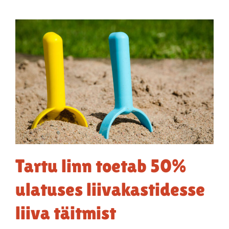
Tartu linn toetab 50%
ulatuses liivakastidesse
liiva täitmist