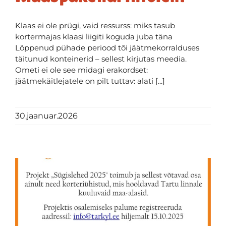
Klaas ei ole prügi, vaid ressurss: miks tasub
kortermajas klaasi liigiti koguda juba täna
Lõppenud pühade periood tõi jäätmekorralduses
täitunud konteinerid – sellest kirjutas meedia.
Ometi ei ole see midagi erakordset:
jäätmekäitlejatele on pilt tuttav: alati [...]
30.jaanuar.2026