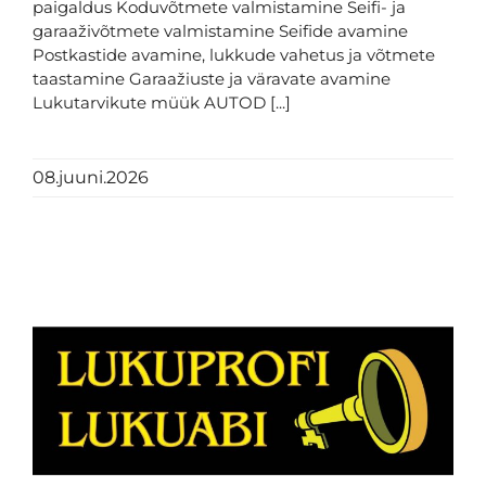
paigaldus Koduvõtmete valmistamine Seifi- ja
garaaživõtmete valmistamine Seifide avamine
Postkastide avamine, lukkude vahetus ja võtmete
taastamine Garaažiuste ja väravate avamine
Lukutarvikute müük AUTOD [...]
08.juuni.2026