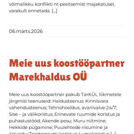
võimalikku konflikti nt pesitsemist majakatusel,
varakult ennetada. [...]
06.märts.2026
Meie uus koostööpartner
Marekhaldus OÜ
Meie uus koostööpartner pakub TarKÜL liikmetele
järgmisi teenuseid: Haldusteenus; Kinnisvara
vahendusteenus; Tehnohooldus, avariivalve 24/7;
Sise – ja välikoristus; Erinevate ruumide koristus ja
puhastustööd; Akende pesu; Muru niitmine;
Hekkide pügamine; Puulehtede riisumine ja
äravedu; Territooriumi koristus; Lumekoristus [...]