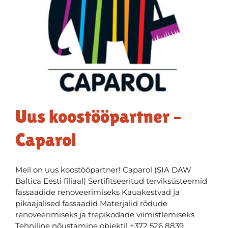
Uus koostööpartner –
Caparol
Meil on uus koostööpartner! Caparol (SIA DAW
Baltica Eesti filiaal) Sertifitseeritud terviksüsteemid
fassaadide renoveerimiseks Kauakestvad ja
pikaajalised fassaadid Materjalid rõdude
renoveerimiseks ja trepikodade viimistlemiseks
Tehniline nõustamine objektil +372 526 8839