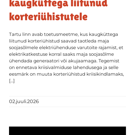
kaugküttega liitunud
korteriühistutele
Tartu linn avab toetusmeetme, kus kaugküttega
liitunud korteriühistud saavad taotleda maja
soojasõlmele elektriühenduse varutoite rajamist, et
elektrikatkestuse korral saaks maja soojasõlme
ühendada generaatori või akujaamaga. Tegemist
on ennetava kriisivalmiduse lahendusega ja selle
eesmärk on muuta korteriühistud kriisikindlamaks,
[...]
02.juuli.2026