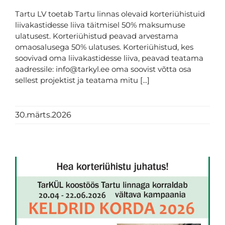
Tartu LV toetab Tartu linnas olevaid korteriühistuid
liivakastidesse liiva täitmisel 50% maksumuse
ulatusest. Korteriühistud peavad arvestama
omaosalusega 50% ulatuses. Korteriühistud, kes
soovivad oma liivakastidesse liiva, peavad teatama
aadressile: info@tarkyl.ee oma soovist võtta osa
sellest projektist ja teatama mitu [...]
30.märts.2026