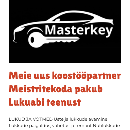
Meie uus koostööpartner
Meistritekoda pakub
Lukuabi teenust
LUKUD JA VÕTMED Uste ja lukkude avamine
Lukkude paigaldus, vahetus ja remont Nutilukkude