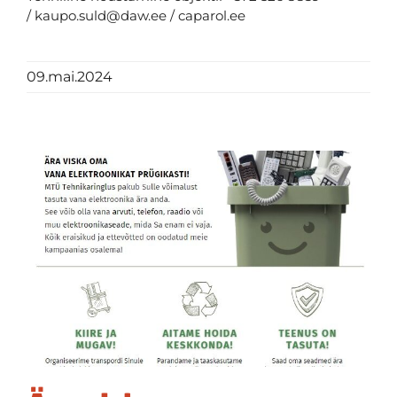
/ kaupo.suld@daw.ee / caparol.ee
09.mai.2024