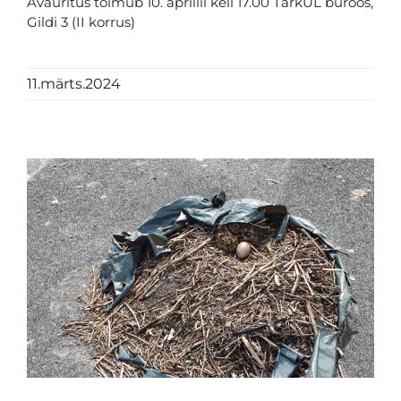
Avaüritus toimub 10. aprillil kell 17.00 TarkÜL büroos,
Gildi 3 (II korrus)
11.märts.2024