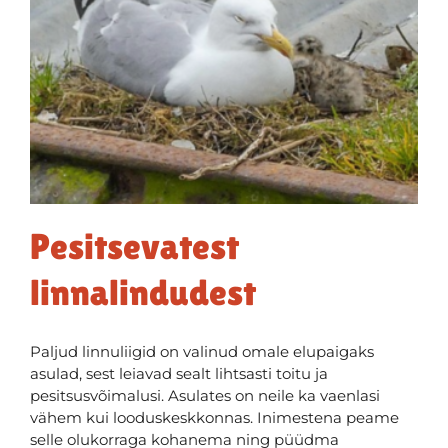
Pesitsevatest
linnalindudest
Paljud linnuliigid on valinud omale elupaigaks
asulad, sest leiavad sealt lihtsasti toitu ja
pesitsusvõimalusi. Asulates on neile ka vaenlasi
vähem kui looduskeskkonnas. Inimestena peame
selle olukorraga kohanema ning püüdma