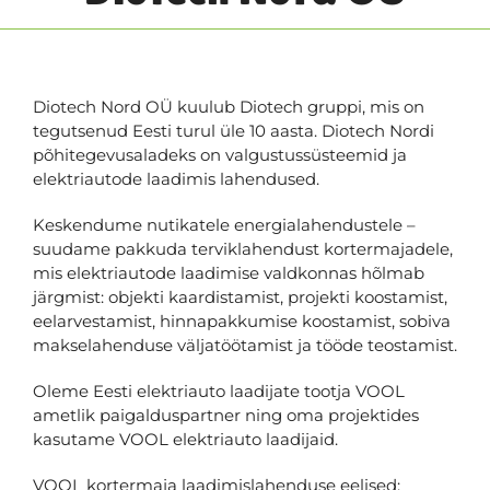
Diotech Nord OÜ kuulub Diotech gruppi, mis on
tegutsenud Eesti turul üle 10 aasta. Diotech Nordi
põhitegevusaladeks on valgustussüsteemid ja
elektriautode laadimis lahendused.
Keskendume nutikatele energialahendustele –
suudame pakkuda terviklahendust kortermajadele,
mis elektriautode laadimise valdkonnas hõlmab
järgmist: objekti kaardistamist, projekti koostamist,
eelarvestamist, hinnapakkumise koostamist, sobiva
makselahenduse väljatöötamist ja tööde teostamist.
Oleme Eesti elektriauto laadijate tootja VOOL
ametlik paigalduspartner ning oma projektides
kasutame VOOL elektriauto laadijaid.
VOOL kortermaja laadimislahenduse eelised: