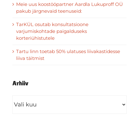
Meie uus koostööpartner Aardla Lukuproff OÜ
pakub järgnevaid teenuseid:
TarKÜL osutab konsultatsioone
varjumiskohtade paigalduseks
korteriühistutele
Tartu linn toetab 50% ulatuses liivakastidesse
liiva täitmist
Arhiiv
Arhiiv