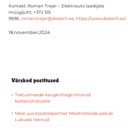
Kontakt
:
Roman Trejer
–
Elektriauto laadijate
müügijuht
,
+372 515
9938
,
roman.trejer@diotech.ee
,
https://www.diotech.ee/
18.november.2024
Värsked postitused
Toetusmeede kaugküttega liitunud
korteriühistutele
Meie uus koostööpartner Meistritekoda pakub
Lukuabi teenust