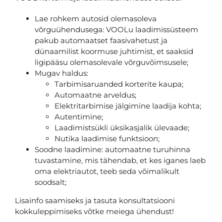
Lae rohkem autosid olemasoleva
võrguühendusega: VOOLu laadimissüsteem
pakub automaatset faasivahetust ja
dünaamilist koormuse juhtimist, et saaksid
ligipääsu olemasolevale võrguvõimsusele;
Mugav haldus:
Tarbimisaruanded korterite kaupa;
Automaatne arveldus;
Elektritarbimise jälgimine laadija kohta;
Autentimine;
Laadimistsükli üksikasjalik ülevaade;
Nutika laadimise funktsioon;
Soodne laadimine: automaatne turuhinna
tuvastamine, mis tähendab, et kes iganes laeb
oma elektriautot, teeb seda võimalikult
soodsalt;
Lisainfo saamiseks ja tasuta konsultatsiooni
kokkuleppimiseks võtke meiega ühendust!