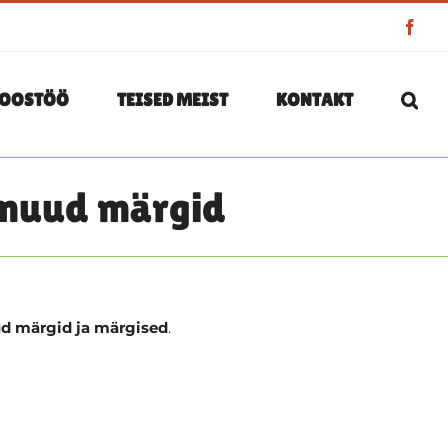
Face
OOSTÖÖ
TEISED MEIST
KONTAKT
a muud märgid
ud märgid ja märgised
.