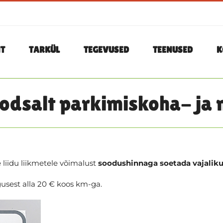
T
TARKÜL
TEGEVUSED
TEENUSED
K
oodsalt parkimiskoha- j
liidu liikmetele võimalust
soodushinnaga soetada vajalik
usest alla 20 € koos km-ga.