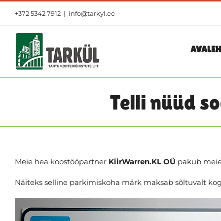
Skip
+372 5342 7912
|
info@tarkyl.ee
to
content
AVALEH
Telli nüüd s
Meie hea koostööpartner
KiirWarren.KL OÜ
pakub meie 
Näiteks selline parkimiskoha märk maksab sõltuvalt kog