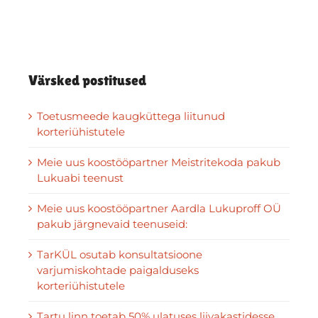
Värsked postitused
Toetusmeede kaugküttega liitunud
korteriühistutele
Meie uus koostööpartner Meistritekoda pakub
Lukuabi teenust
Meie uus koostööpartner Aardla Lukuproff OÜ
pakub järgnevaid teenuseid:
TarKÜL osutab konsultatsioone
varjumiskohtade paigalduseks
korteriühistutele
Tartu linn toetab 50% ulatuses liivakastidesse