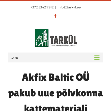
Skip
+372 5342 7912
|
info@tarkyl.ee
to
content
Facebook
Go to...
Akfix Baltic OÜ
pakub uue põlvkonna
kattematerjali