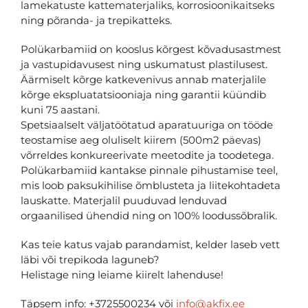
lamekatuste kattematerjaliks, korrosioonikaitseks
ning põranda- ja trepikatteks.
Polükarbamiid on kooslus kõrgest kõvadusastmest
ja vastupidavusest ning uskumatust plastilusest.
Äärmiselt kõrge katkevenivus annab materjalile
kõrge ekspluatatsiooniaja ning garantii küündib
kuni 75 aastani.
Spetsiaalselt väljatöötatud aparatuuriga on tööde
teostamise aeg oluliselt kiirem (500m2 päevas)
võrreldes konkureerivate meetodite ja toodetega.
Polükarbamiid kantakse pinnale pihustamise teel,
mis loob paksukihilise õmblusteta ja liitekohtadeta
lauskatte. Materjalil puuduvad lenduvad
orgaanilised ühendid ning on 100% loodussõbralik.
Kas teie katus vajab parandamist, kelder laseb vett
läbi või trepikoda laguneb?
Helistage ning leiame kiirelt lahenduse!
Täpsem info: +3725500234 või
info@akfix.ee