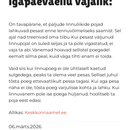
igapäevaellu vajalik:
On tavapärane, et paljude linnuliikide pojad
lahkuvad pesast enne lennuvõimeliseks saamist. Sel
ajal nad treenivad oma tiibu. Kui pesast väljunud
linnupojal on suled seljas ja ta pole vigastatud, ei
vaja ta abi. Vanemad hoiavad sellistel poegadel
eemalt silma peal, kuid väga tihti enam ei toida.
Vaid siis kui linnupoeg ei ole ühtlaselt kaetud
sulgedega, peaks ta olema veel pesas. Sellisel juhul
tõsta poeg ettevaatlikult pessa tagasi. Kui aga pesa
näha ei ole, tõsta poeg varjulisse kohta ja lahku. Kui
linnuvanem pole ise poega hüljanud, hoolitseb ta
poja eest edasi.
Allikas:
Keskkonnaamet.ee
06.märts.2026