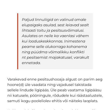
Paljud linnuliigid on valinud omale
elupaigaks asulad, sest leiavad sealt
lihtsasti toitu ja pesitsusvõimalusi.
Asulates on neile ka vaenlasi vähem
kui looduskeskkonnas. Inimestena
peame selle olukorraga kohanema
ning püüdma võimalikku konflikti
nt pesitsemist majakatusel, varakult
ennetada.
Varakevad enne pesitsushooaja algust on parim aeg
hoone(d) üle vaadata ning vajadusel takistada
sellele lindude ligipääs. Üle peab vaatama ligipääsu
nii katusele, pööningule, rõdudele kui räästaalustele,
samuti kogu pooleliolev ehitis või näiteks laoplats.