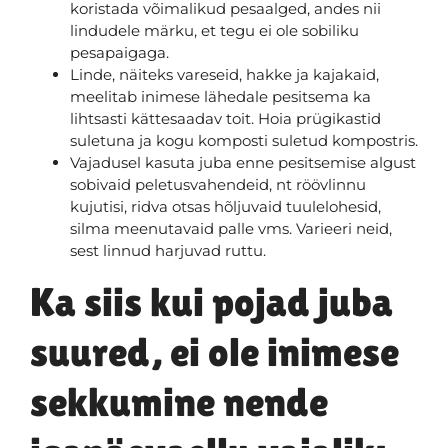
koristada võimalikud pesaalged, andes nii
lindudele märku, et tegu ei ole sobiliku
pesapaigaga.
Linde, näiteks vareseid, hakke ja kajakaid,
meelitab inimese lähedale pesitsema ka
lihtsasti kättesaadav toit. Hoia prügikastid
suletuna ja kogu komposti suletud kompostris.
Vajadusel kasuta juba enne pesitsemise algust
sobivaid peletusvahendeid, nt röövlinnu
kujutisi, ridva otsas hõljuvaid tuulelohesid,
silma meenutavaid palle vms. Varieeri neid,
sest linnud harjuvad ruttu.
Ka siis kui pojad juba
suured, ei ole inimese
sekkumine nende