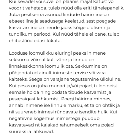
Kui kevadel või suvel on plaanis majal katust või
voodrit vahetada, tuleb nüüd olla eriti tähelepanelik.
Juba pesitsema asunud lindude häirimine on
ebaeetiline ja seadusega keelatud, sest poegade
kasvatamine on nende jaoks kõige olulisem ja
tundlikum periood. Kui nüüd tähele ei pane, tuleb
ehitustööd edasi lükata.
Looduse loomulikku eluringi peaks inimene
sekkuma võimalikult vähe ja linnud on
linnakeskkonna loomulik osa. Sekkumine on
põhjendatud ainult inimeste tervise või vara
kaitseks. Seega on varajane tegutsemine ülioluline.
Kui pesas on juba munad ja/või pojad, tuleb neist
eemale hoida ning oodata tibude kasvamist ja
pesapaigast lahkumist. Poegi häirima minnes,
annab inimene ise linnule märku, et ta on ohtlik ja
nii suureneb inimesi ründavate isendite hulk. Kui
negatiivne kogemus inimestega puudub,
kasvatavad nt kajakad rahumeelselt oma pojad
suureks ja lahkuvad.