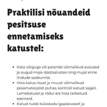
Praktilisi nõuandeid
pesitsuse
ennetamiseks
katustel:
Kata võrguga või paranda võimalikud avaused
ja augud maja räästaalustes ning mujal enne
lindude saabumist.
Hoia katus risust ja muust võimalikust
pesamaterjalist puhas, kontrolli katust sageli.
Lamekatusel ja rõdul ära hoia tarbetuid
esemeid.
Katust tuleb külastada igapäevaselt ja