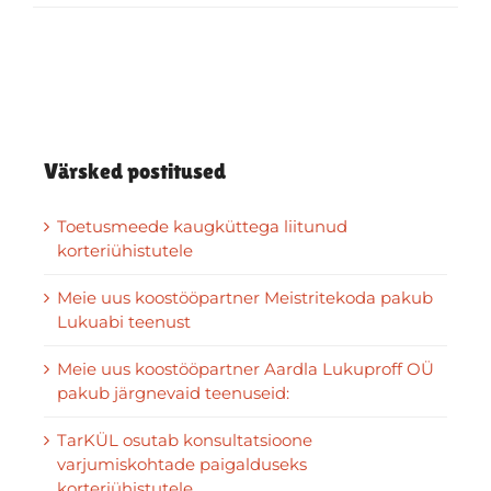
Värsked postitused
Toetusmeede kaugküttega liitunud
korteriühistutele
Meie uus koostööpartner Meistritekoda pakub
Lukuabi teenust
Meie uus koostööpartner Aardla Lukuproff OÜ
pakub järgnevaid teenuseid:
TarKÜL osutab konsultatsioone
varjumiskohtade paigalduseks
korteriühistutele