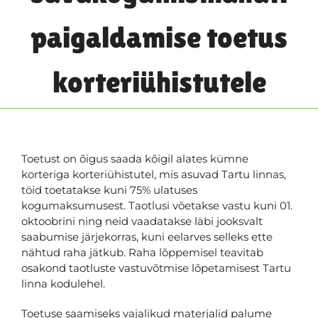
paigaldamise toetus
korteriühistutele
Toetust on õigus saada kõigil alates kümne
korteriga korteriühistutel, mis asuvad Tartu linnas,
töid toetatakse kuni 75% ulatuses
kogumaksumusest. Taotlusi võetakse vastu kuni 01.
oktoobrini ning neid vaadatakse läbi jooksvalt
saabumise järjekorras, kuni eelarves selleks ette
nähtud raha jätkub. Raha lõppemisel teavitab
osakond taotluste vastuvõtmise lõpetamisest Tartu
linna kodulehel.
Toetuse saamiseks vajalikud materjalid palume