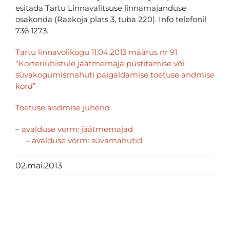
esitada Tartu Linnavalitsuse linnamajanduse
osakonda (Raekoja plats 3, tuba 220). Info telefonil
736 1273.
Tartu linnavolikogu 11.04.2013 määrus nr 91
“Korteriühistule jäätmemaja püstitamise või
süvakogumismahuti paigaldamise toetuse andmise
kord”
Toetuse andmise juhend
–
avalduse vorm: jäätmemajad
–
avalduse vorm: süvamahutid
02.mai.2013