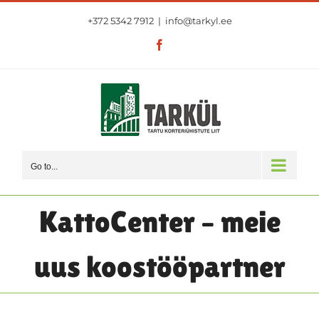
Skip
+372 5342 7912
|
info@tarkyl.ee
to
content
Facebook
Go to...
KattoCenter – meie
uus koostööpartner