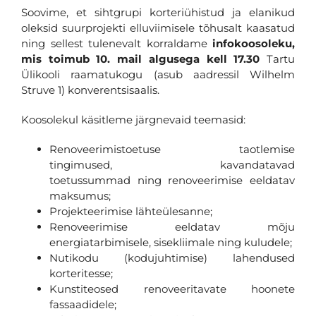
Soovime, et sihtgrupi korteriühistud ja elanikud
oleksid suurprojekti elluviimisele tõhusalt kaasatud
ning sellest tulenevalt korraldame
infokoosoleku,
mis toimub 10. mail algusega kell 17.30
Tartu
Ülikooli raamatukogu (asub aadressil Wilhelm
Struve 1) konverentsisaalis.
Koosolekul käsitleme järgnevaid teemasid:
Renoveerimistoetuse taotlemise
tingimused, kavandatavad
toetussummad ning renoveerimise eeldatav
maksumus;
Projekteerimise lähteülesanne;
Renoveerimise eeldatav mõju
energiatarbimisele, sisekliimale ning kuludele;
Nutikodu (kodujuhtimise) lahendused
korteritesse;
Kunstiteosed renoveeritavate hoonete
fassaadidele;