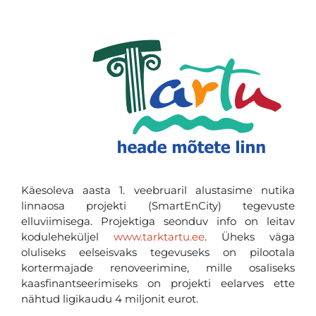
Käesoleva aasta 1. veebruaril alustasime nutika
linnaosa projekti (SmartEnCity) tegevuste
elluviimisega. Projektiga seonduv info on leitav
koduleheküljel
www.tarktartu.ee
. Üheks väga
oluliseks eelseisvaks tegevuseks on pilootala
kortermajade renoveerimine, mille osaliseks
kaasfinantseerimiseks on projekti eelarves ette
nähtud ligikaudu 4 miljonit eurot.