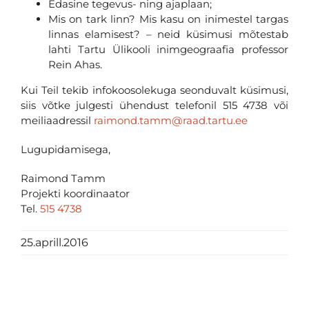
Edasine tegevus- ning ajaplaan;
Mis on tark linn? Mis kasu on inimestel targas
linnas elamisest? – neid küsimusi mõtestab
lahti Tartu Ülikooli inimgeograafia professor
Rein Ahas.
Kui Teil tekib infokoosolekuga seonduvalt küsimusi,
siis võtke julgesti ühendust telefonil 515 4738 või
meiliaadressil
raimond.tamm@raad.tartu.ee
Lugupidamisega,
Raimond Tamm
Projekti koordinaator
Tel.
515 4738
25.aprill.2016