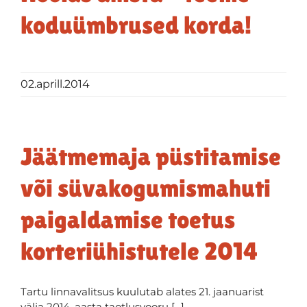
koduümbrused korda!
02.aprill.2014
Jäätmemaja püstitamise
või süvakogumismahuti
paigaldamise toetus
korteriühistutele 2014
Tartu linnavalitsus kuulutab alates 21. jaanuarist
välja 2014. aasta taotlusvooru [...]