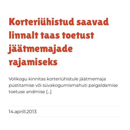
Korteriühistud saavad
linnalt taas toetust
jäätmemajade
rajamiseks
Volikogu kinnitas korteriühistule jäätmemaja
püstitamise või süvakogumismahuti paigaldamise
toetuse andmise [...]
14.aprill.2013