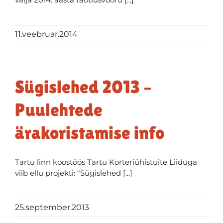
11.veebruar.2014
Sügislehed 2013 –
Puulehtede
ärakoristamise info
Tartu linn koostöös Tartu Korteriühistuite Liiduga
viib ellu projekti: "Sügislehed [...]
25.september.2013