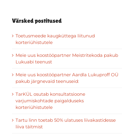
Värsked postitused
Toetusmeede kaugküttega liitunud
korteriühistutele
Meie uus koostööpartner Meistritekoda pakub
Lukuabi teenust
Meie uus koostööpartner Aardla Lukuproff OÜ
pakub järgnevaid teenuseid:
TarKÜL osutab konsultatsioone
varjumiskohtade paigalduseks
korteriühistutele
Tartu linn toetab 50% ulatuses liivakastidesse
liiva täitmist