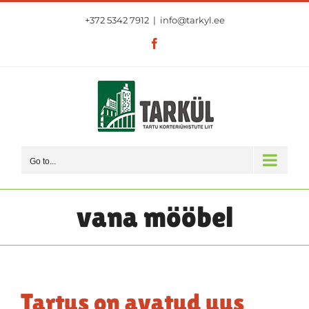
Skip
+372 5342 7912
|
info@tarkyl.ee
to
content
Facebook
Go to...
vana mööbel
Tartus on avatud uus