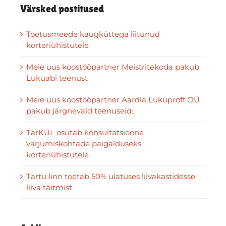
Värsked postitused
Toetusmeede kaugküttega liitunud
korteriühistutele
Meie uus koostööpartner Meistritekoda pakub
Lukuabi teenust
Meie uus koostööpartner Aardla Lukuproff OÜ
pakub järgnevaid teenuseid:
TarKÜL osutab konsultatsioone
varjumiskohtade paigalduseks
korteriühistutele
Tartu linn toetab 50% ulatuses liivakastidesse
liiva täitmist