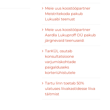
Meie uus koostööpartner
Meistritekoda pakub
Lukuabi teenust
Meie uus koostööpartner
Aardla Lukuproff OÜ pakub
järgnevaid teenuseid:
TarKÜL osutab
konsultatsioone
varjumiskohtade
paigalduseks
korteriühistutele
Tartu linn toetab 50%
ulatuses liivakastidesse liiva
täitmist