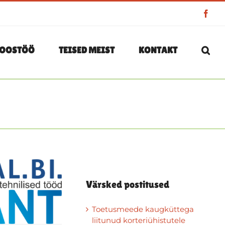
Face
OOSTÖÖ
TEISED MEIST
KONTAKT
Värsked postitused
Toetusmeede kaugküttega
liitunud korteriühistutele