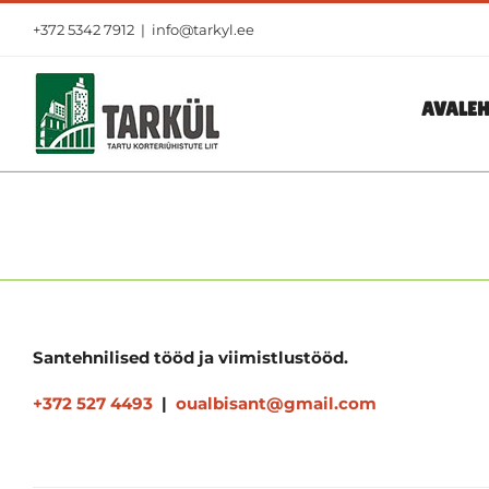
Skip
+372 5342 7912
|
info@tarkyl.ee
to
content
AVALEH
Santehnilised tööd ja viimistlustööd.
+372 527 4493
|
oualbisant@gmail.com