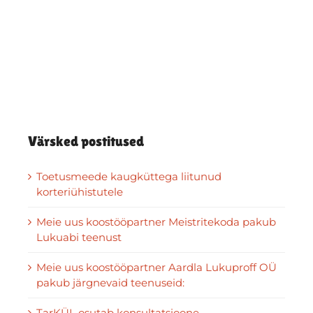
Värsked postitused
Toetusmeede kaugküttega liitunud
korteriühistutele
Meie uus koostööpartner Meistritekoda pakub
Lukuabi teenust
Meie uus koostööpartner Aardla Lukuproff OÜ
pakub järgnevaid teenuseid:
TarKÜL osutab konsultatsioone