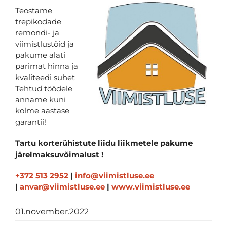
Teostame
trepikodade
remondi- ja
viimistlustöid ja
pakume alati
parimat hinna ja
kvaliteedi suhet
Tehtud töödele
anname kuni
kolme aastase
garantii!
Tartu korterühistute liidu liikmetele pakume
järelmaksuvõimalust !
+372 513 2952
|
info@viimistluse.ee
|
anvar@viimistluse.ee
|
www.viimistluse.ee
01.november.2022