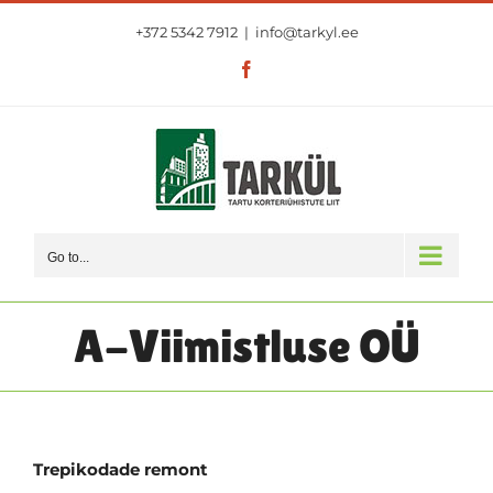
Skip
+372 5342 7912
|
info@tarkyl.ee
to
content
Facebook
Go to...
A-Viimistluse OÜ
Trepikodade remont