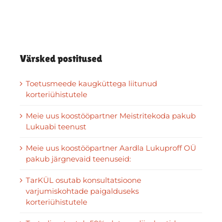
Värsked postitused
Toetusmeede kaugküttega liitunud
korteriühistutele
Meie uus koostööpartner Meistritekoda pakub
Lukuabi teenust
Meie uus koostööpartner Aardla Lukuproff OÜ
pakub järgnevaid teenuseid:
TarKÜL osutab konsultatsioone
varjumiskohtade paigalduseks
korteriühistutele