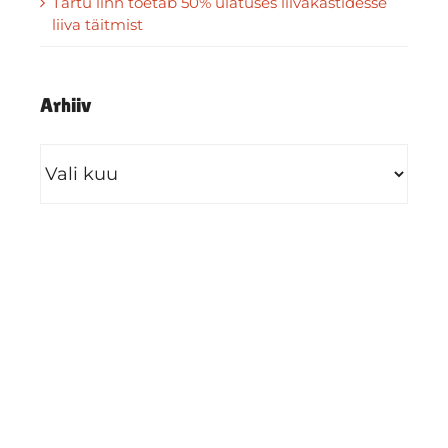
Tartu linn toetab 50% ulatuses liivakastidesse
liiva täitmist
Arhiiv
Arhiiv