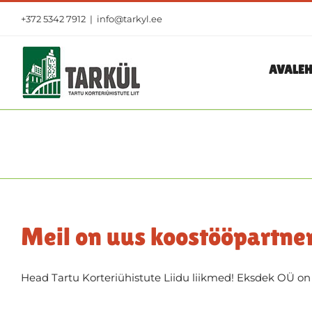
Skip
+372 5342 7912
|
info@tarkyl.ee
to
content
AVALEH
Meil on uus koostööpartne
Head Tartu Korteriühistute Liidu liikmed! Eksdek OÜ on pi