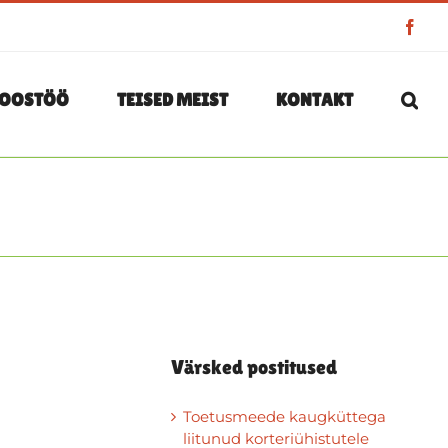
Face
OOSTÖÖ
TEISED MEIST
KONTAKT
Värsked postitused
Toetusmeede kaugküttega
liitunud korteriühistutele