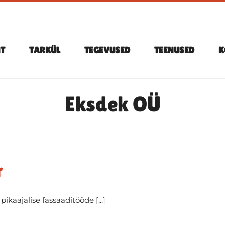
T
TARKÜL
TEGEVUSED
TEENUSED
K
Eksdek OÜ
r
kaajalise fassaaditööde [...]