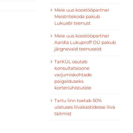
Meie uus koostööpartner
Meistritekoda pakub
Lukuabi teenust
Meie uus koostööpartner
Aardla Lukuproff OÜ pakub
järgnevaid teenuseid:
TarKÜL osutab
konsultatsioone
varjumiskohtade
paigalduseks
korteriühistutele
Tartu linn toetab 50%
ulatuses liivakastidesse liiva
täitmist