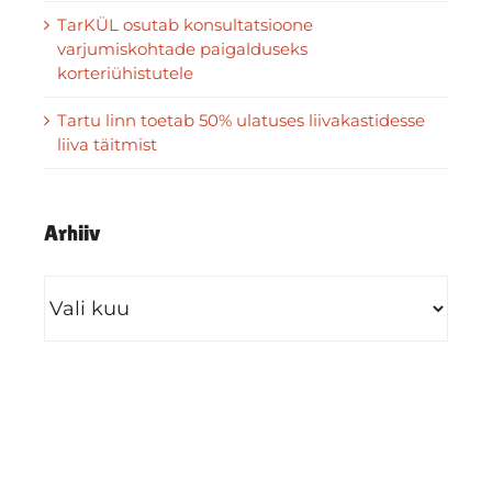
TarKÜL osutab konsultatsioone
varjumiskohtade paigalduseks
korteriühistutele
Tartu linn toetab 50% ulatuses liivakastidesse
liiva täitmist
Arhiiv
Arhiiv