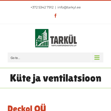
Skip
+372 5342 7912
|
info@tarkyl.ee
to
content
Facebook
Go to...
Küte ja ventilatsioon
Deckol OÜ