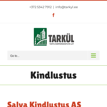
Skip
+372 5342 7912
|
info@tarkyl.ee
to
content
Facebook
Go to...
Kindlustus
Salva Kindlustus AS