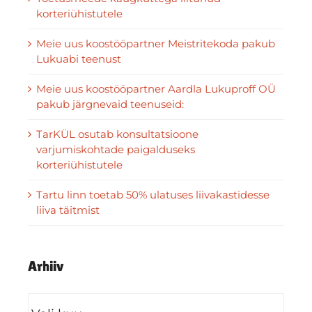
korteriühistutele
Meie uus koostööpartner Meistritekoda pakub
Lukuabi teenust
Meie uus koostööpartner Aardla Lukuproff OÜ
pakub järgnevaid teenuseid:
TarKÜL osutab konsultatsioone
varjumiskohtade paigalduseks
korteriühistutele
Tartu linn toetab 50% ulatuses liivakastidesse
liiva täitmist
Arhiiv
Arhiiv