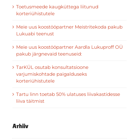
Toetusmeede kaugküttega liitunud
korteriühistutele
Meie uus koostööpartner Meistritekoda pakub
Lukuabi teenust
Meie uus koostööpartner Aardla Lukuproff OÜ
pakub järgnevaid teenuseid:
TarKÜL osutab konsultatsioone
varjumiskohtade paigalduseks
korteriühistutele
Tartu linn toetab 50% ulatuses liivakastidesse
liiva täitmist
Arhiiv