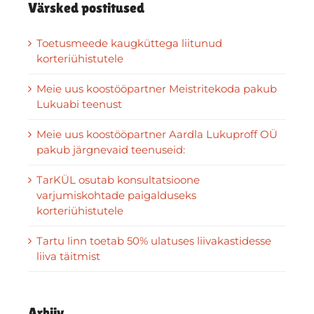
Värsked postitused
Toetusmeede kaugküttega liitunud
korteriühistutele
Meie uus koostööpartner Meistritekoda pakub
Lukuabi teenust
Meie uus koostööpartner Aardla Lukuproff OÜ
pakub järgnevaid teenuseid:
TarKÜL osutab konsultatsioone
varjumiskohtade paigalduseks
korteriühistutele
Tartu linn toetab 50% ulatuses liivakastidesse
liiva täitmist
Arhiiv