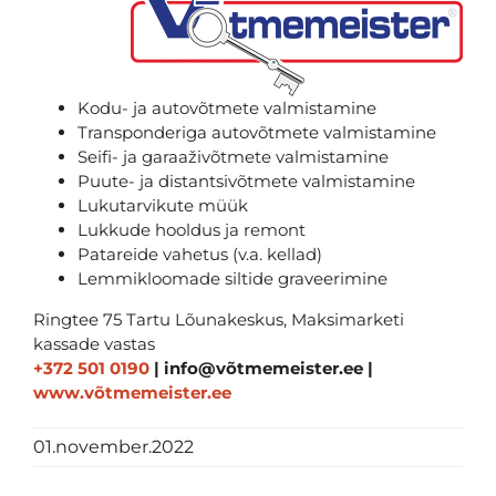
Kodu- ja autovõtmete valmistamine
Transponderiga autovõtmete valmistamine
Seifi- ja garaaživõtmete valmistamine
Puute- ja distantsivõtmete valmistamine
Lukutarvikute müük
Lukkude hooldus ja remont
Patareide vahetus (v.a. kellad)
Lemmikloomade siltide graveerimine
Ringtee 75 Tartu Lõunakeskus, Maksimarketi
kassade vastas
+372 501 0190
| info@võtmemeister.ee |
www.võtmemeister.ee
01.november.2022