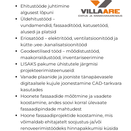
Ehitustööde juhtimine
algusest lõpuni
Üldehitustööd –
vundamendid, fassaaditööd, katusetööd,
alused-ja platsid
Eriosatööd – elektritööd, ventilatsioonitööd ja
kütte-,vee-,kanalisatsioonitööd
Geodeetilised tööd – mõõdistustööd,
maakorraldustööd, inventariseerimine
LISAKS pakume ühistutele järgmisi
projekteerimisteenuseid:
Vanade plaanide ja jooniste tänapäevasele
digitaalsele kujule joonestamine CAD-tarkvara
kasutades
Hoonete fassaadide mõõtmine ja vaadete
koostamine, andes soovi korral ülevaate
fassaadipindade mahtudest
Hoone fassaadiprojektide koostamine, mis
võimaldab ehitajatelt soojustus-ja/või
renoveerimistöödeks hinnapakkumisi küsida