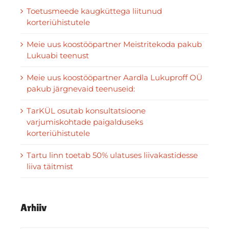
Toetusmeede kaugküttega liitunud
korteriühistutele
Meie uus koostööpartner Meistritekoda pakub
Lukuabi teenust
Meie uus koostööpartner Aardla Lukuproff OÜ
pakub järgnevaid teenuseid:
TarKÜL osutab konsultatsioone
varjumiskohtade paigalduseks
korteriühistutele
Tartu linn toetab 50% ulatuses liivakastidesse
liiva täitmist
Arhiiv