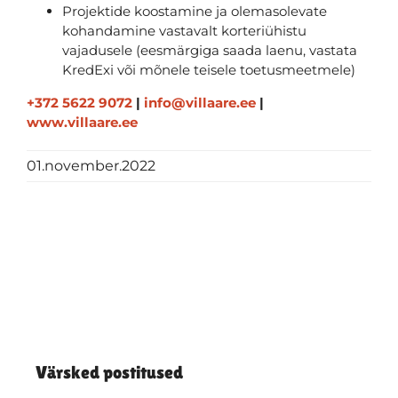
Projektide koostamine ja olemasolevate
kohandamine vastavalt korteriühistu
vajadusele (eesmärgiga saada laenu, vastata
KredExi või mõnele teisele toetusmeetmele)
+372 5622 9072
|
info@villaare.ee
|
www.villaare.ee
01.november.2022
Värsked postitused