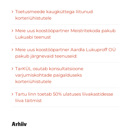
Toetusmeede kaugküttega liitunud
korteriühistutele
Meie uus koostööpartner Meistritekoda pakub
Lukuabi teenust
Meie uus koostööpartner Aardla Lukuproff OÜ
pakub järgnevaid teenuseid:
TarKÜL osutab konsultatsioone
varjumiskohtade paigalduseks
korteriühistutele
Tartu linn toetab 50% ulatuses liivakastidesse
liiva täitmist
Arhiiv