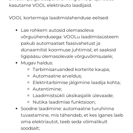
kasutame VOOL elektriauto laadijaid.
VOOL kortermaja laadimislahenduse eelised:
Lae rohkem autosid olemasoleva
võrguühendusega: VOOLu laadimissüsteem
pakub automaatset faasivahetust ja
dünaamilist koormuse juhtimist, et saaksid
ligipääsu olemasolevale võrguvõimsusele;
Mugav haldus:
Tarbimisaruanded korterite kaupa;
Automaatne arveldus;
Elektritarbimise jälgimine laadija kohta;
Autentimine;
Laadimistsükli üksikasjalik ülevaade;
Nutika laadimise funktsioon;
Soodne laadimine: automaatne turuhinna
tuvastamine, mis tähendab, et kes iganes laeb
oma elektriautot, teeb seda võimalikult
soodsalt;