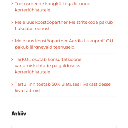
Toetusmeede kaugküttega liitunud
korteriühistutele
Meie uus koostööpartner Meistritekoda pakub
Lukuabi teenust
Meie uus koostööpartner Aardla Lukuproff OÜ
pakub järgnevaid teenuseid:
TarKÜL osutab konsultatsioone
varjumiskohtade paigalduseks
korteriühistutele
Tartu linn toetab 50% ulatuses liivakastidesse
liiva täitmist
Arhiiv
Arhiiv