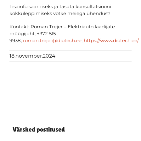
Lisainfo saamiseks ja tasuta konsultatsiooni
kokkuleppimiseks võtke meiega ühendust!
Kontakt
:
Roman Trejer
–
Elektriauto laadijate
müügijuht
,
+372 515
9938
,
roman.trejer@diotech.ee
,
https://www.diotech.ee/
18.november.2024
Värsked postitused