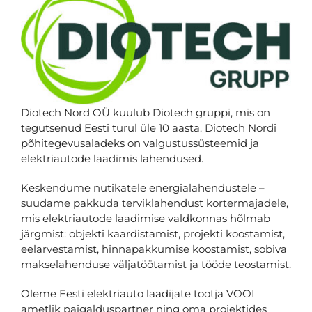
Diotech Nord OÜ kuulub Diotech gruppi, mis on
tegutsenud Eesti turul üle 10 aasta. Diotech Nordi
põhitegevusaladeks on valgustussüsteemid ja
elektriautode laadimis lahendused.
Keskendume nutikatele energialahendustele –
suudame pakkuda terviklahendust kortermajadele,
mis elektriautode laadimise valdkonnas hõlmab
järgmist: objekti kaardistamist, projekti koostamist,
eelarvestamist, hinnapakkumise koostamist, sobiva
makselahenduse väljatöötamist ja tööde teostamist.
Oleme Eesti elektriauto laadijate tootja VOOL
ametlik paigalduspartner ning oma projektides