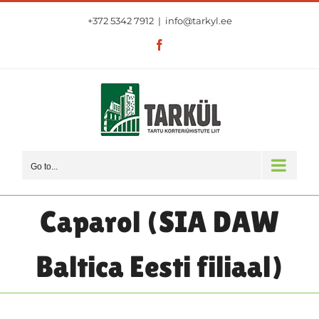
Skip
+372 5342 7912
|
info@tarkyl.ee
to
content
Facebook
Go to...
Caparol (SIA DAW
Baltica Eesti filiaal)