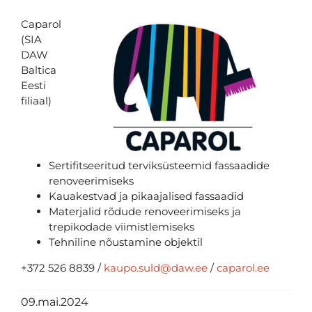
Caparol
(SIA
DAW
Baltica
Eesti
filiaal)
Sertifitseeritud terviksüsteemid fassaadide
renoveerimiseks
Kauakestvad ja pikaajalised fassaadid
Materjalid rõdude renoveerimiseks ja
trepikodade viimistlemiseks
Tehniline nõustamine objektil
+372 526 8839 /
kaupo.suld@daw.ee
/
caparol.ee
09.mai.2024