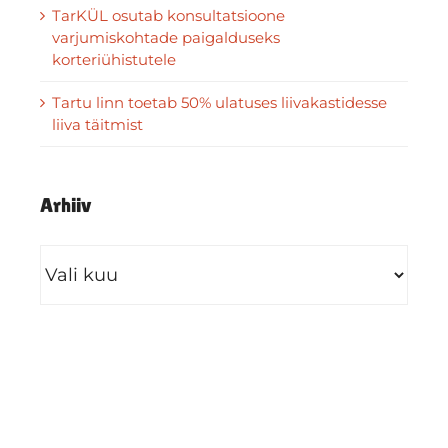
TarKÜL osutab konsultatsioone
varjumiskohtade paigalduseks
korteriühistutele
Tartu linn toetab 50% ulatuses liivakastidesse
liiva täitmist
Arhiiv
Arhiiv