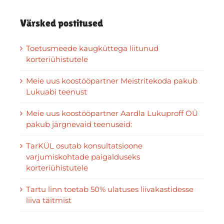
Värsked postitused
Toetusmeede kaugküttega liitunud
korteriühistutele
Meie uus koostööpartner Meistritekoda pakub
Lukuabi teenust
Meie uus koostööpartner Aardla Lukuproff OÜ
pakub järgnevaid teenuseid:
TarKÜL osutab konsultatsioone
varjumiskohtade paigalduseks
korteriühistutele
Tartu linn toetab 50% ulatuses liivakastidesse
liiva täitmist