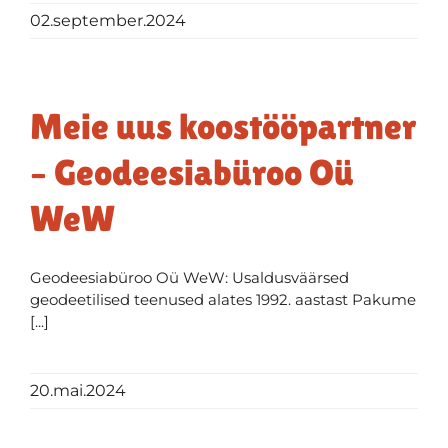
02.september.2024
Meie uus koostööpartner
– Geodeesiabüroo Oü
WeW
Geodeesiabüroo Oü WeW: Usaldusväärsed
geodeetilised teenused alates 1992. aastast Pakume
[...]
20.mai.2024