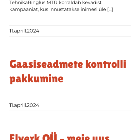
TehnikaRinglus MTÜ korraldab kevadist
kampaaniat, kus innustatakse inimesi üle [...]
11.aprill.2024
Gaasiseadmete kontrolli
pakkumine
11.aprill.2024
Elverk OÜ – meie uus