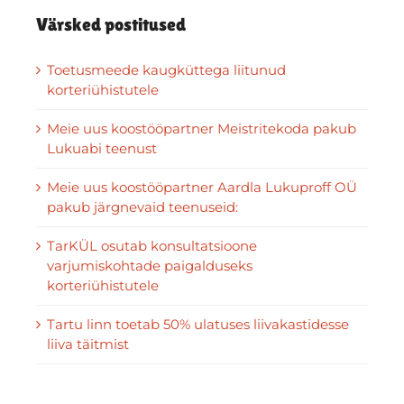
Värsked postitused
Toetusmeede kaugküttega liitunud
korteriühistutele
Meie uus koostööpartner Meistritekoda pakub
Lukuabi teenust
Meie uus koostööpartner Aardla Lukuproff OÜ
pakub järgnevaid teenuseid:
TarKÜL osutab konsultatsioone
varjumiskohtade paigalduseks
korteriühistutele
Tartu linn toetab 50% ulatuses liivakastidesse
liiva täitmist